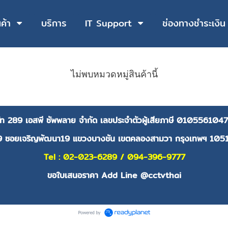
นค้า
บริการ
IT Support
ช่องทางชำระเงิน
ไม่พบหมวดหมู่สินค้านี้
ษัท 289 เอสพี ซัพพลาย จำกัด
เลขประจำตัวผู้เสียภาษี
0105561047
9 ซอยเจริญพัฒนา19 แขวงบางชัน เขตคลองสามวา กรุงเทพฯ 105
Tel : 02-023-6289 / 094-396-9777
ขอใบเสนอราคา Add Line @cctvthai