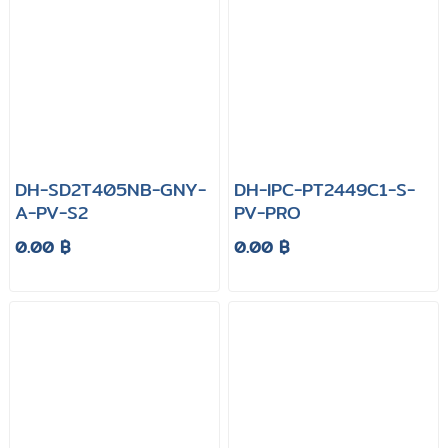
DH-SD2T405NB-GNY-
DH-IPC-PT2449C1-S-
A-PV-S2
PV-PRO
0.00 ฿
0.00 ฿