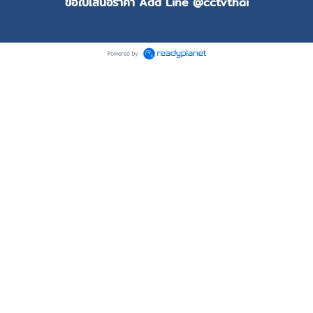
ขอใบเสนอราคา Add Line @cctvthai