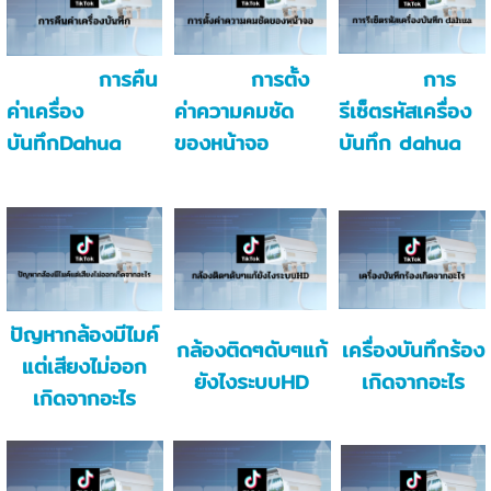
การคืน
การตั้ง
การ
ค่าเครื่อง
ค่าความคมชัด
รีเซ็ตรหัสเครื่อง
บันทึกDahua
ของหน้าจอ
บันทึก dahua
ปัญหากล้องมีไมค์
กล้องติดๆดับๆแก้
เครื่องบันทึกร้อง
แต่เสียงไม่ออก
ยังไงระบบHD
เกิดจากอะไร
เกิดจากอะไร