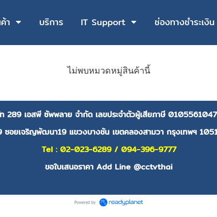
นค้า
บริการ
IT Support
ช่องทางชำระเงิน
ไม่พบหมวดหมู่สินค้านี้
ษัท 289 เอสพี ซัพพลาย จำกัด
เลขประจำตัวผู้เสียภาษี
0105561047
9 ซอยเจริญพัฒนา19 แขวงบางชัน เขตคลองสามวา กรุงเทพฯ 105
Tel : 02-023-6289 / 094-396-9777
ขอใบเสนอราคา Add Line @cctvthai