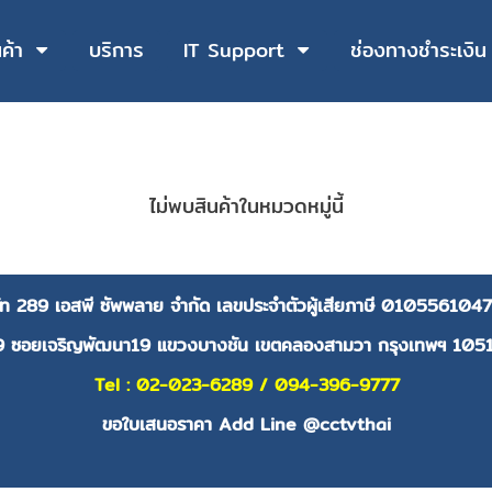
นค้า
บริการ
IT Support
ช่องทางชำระเงิน
ไม่พบสินค้าในหมวดหมู่นี้
ษัท 289 เอสพี ซัพพลาย จำกัด
เลขประจำตัวผู้เสียภาษี
0105561047
9 ซอยเจริญพัฒนา19 แขวงบางชัน เขตคลองสามวา กรุงเทพฯ 105
Tel : 02-023-6289 / 094-396-9777
ขอใบเสนอราคา Add Line @cctvthai