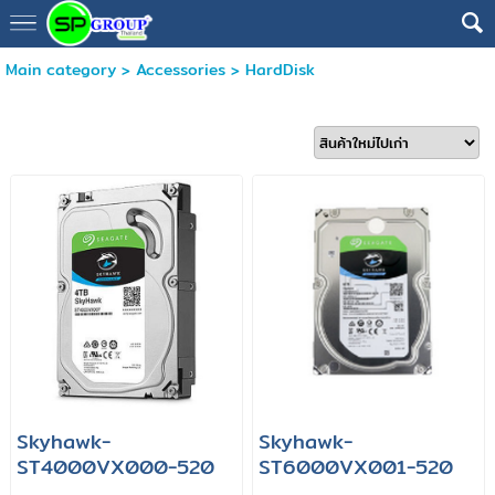
Main category
>
Accessories
>
HardDisk
Skyhawk-
Skyhawk-
ST4000VX000-520
ST6000VX001-520