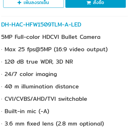
เพิ่มลงรถเข็น
สั่งซื้อ
DH-HAC-HFW1509TLM-A-LED
5MP Full-color HDCVI Bullet Camera
· Max 25 fps@5MP (16:9 video output)
· 120 dB true WDR, 3D NR
· 24/7 color imaging
· 40 m illumination distance
· CVI/CVBS/AHD/TVI switchable
· Built-in mic (-A)
· 3.6 mm fixed lens (2.8 mm optional)