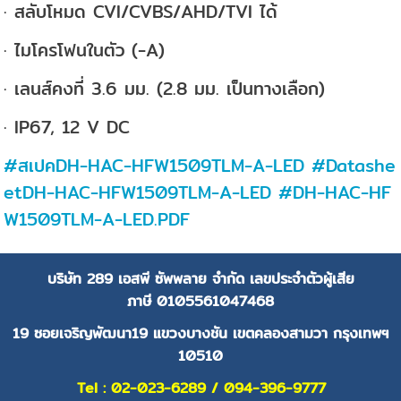
· สลับโหมด CVI/CVBS/AHD/TVI ได้
· ไมโครโฟนในตัว (-A)
· เลนส์คงที่ 3.6 มม. (2.8 มม. เป็นทางเลือก)
· IP67, 12 V DC
#สเปคDH-HAC-HFW1509TLM-A-LED
#Datashe
etDH-HAC-HFW1509TLM-A-LED
#DH-HAC-HF
W1509TLM-A-LED.PDF
บริษัท 289 เอสพี ซัพพลาย จำกัด
เลขประจำตัวผู้เสีย
ภาษี
0105561047468
19 ซอยเจริญพัฒนา19 แขวงบางชัน เขตคลองสามวา กรุงเทพฯ
10510
Tel : 02-023-6289 / 094-396-9777