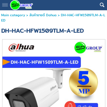
Main category
>
สินค้าขายดี Dahua
> DH-HAC-HFW1509TLM-A-L
ED
DH-HAC-HFW1509TLM-A-LED