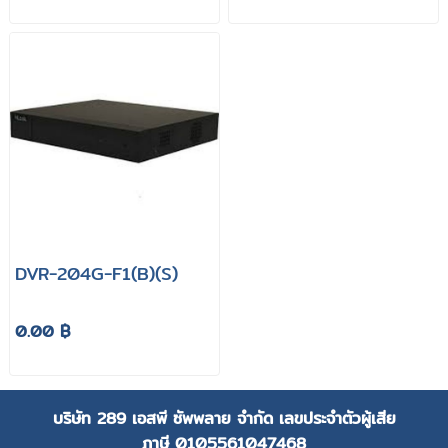
DVR-204G-F1(B)(S)
0.00 ฿
บริษัท 289 เอสพี ซัพพลาย จำกัด
เลขประจำตัวผู้เสีย
ภาษี
0105561047468